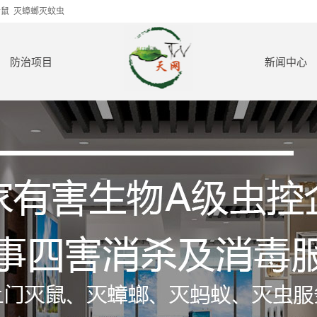
老鼠
灭蟑螂灭蚊虫
防治项目
新闻中心
老鼠防治
公司新闻
蟑螂防治
行业动态
蚊子防治
防治知识
红火蚁防治
苍蝇防治
白蚁防治
室内外消毒
甲醛处理
保洁服务