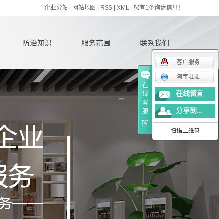
企业分站
|
网站地图
|
RSS
|
XML
|
您有
1
条询盘信息！
防治知识
服务范围
联系我们
客户服务
淘宝旺旺
在
在线留言
线
客
分享到...
服
扫描二维码