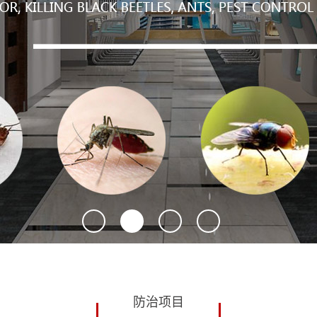
防控疫情消杀
1
2
3
4
防治项目