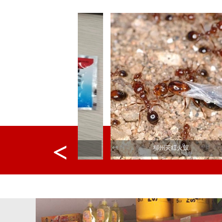
州杀蟑烟片
柳州灭红火蚁