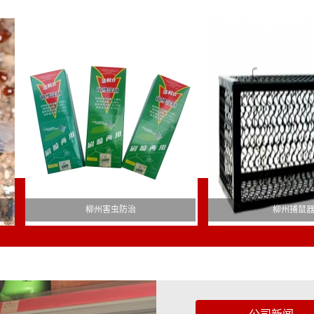
柳州害虫防治
柳州捕鼠器