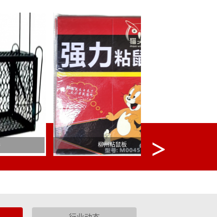
柳州粘鼠板
柳州白蚁