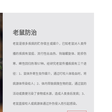
老鼠防治
老鼠是很多疾病的贮存宿主或媒介，已知老鼠对人类传
播的疾病有鼠疫、流行性出血热、钩端螺旋体、斑疹伤
寒、蜱性回归热等57种。经研究老鼠传播疾病有三个途
径：1、鼠体外寄生虫作媒介，通过叮咬人体吸血时，将
病源体传染给人；2、体内带致病微生物的鼠，通过鼠的
活动或粪便污染了食物或水源，造成人类食后发病；3、
老鼠直接咬人或病源体通过外伤侵入而引起感染。