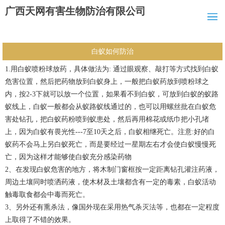
广西天网有害生物防治有限公司
白蚁如何防治
1.用白蚁喷粉球放药，具体做法为: 通过眼观察、敲打等方式找到白蚁
危害位置，然后把药物放到白蚁身上，一般把白蚁药放到喷粉球之
内，按2-3下就可以放一个位置，如果看不到白蚁，可放到白蚁的蚁路
蚁线上，白蚁一般都会从蚁路蚁线通过的，也可以用螺丝批在白蚁危
害处钻孔，把白蚁药粉喷到蚁患处，然后再用棉花或纸巾把小孔堵
上，因为白蚁有畏光性---7至10天之后，白蚁相继死亡。注意:好的白
蚁药不会马上另白蚁死亡，而是要经过一星期左右才会使白蚁慢慢死
亡，因为这样才能够使白蚁充分感染药物
2、在发现白蚁危害的地方，将木制门窗框按一定距离钻孔灌注药液，
周边土壤同时喷洒药液，使木材及土壤都含有一定的毒素，白蚁活动
触毒取食都会中毒而死亡。
3、另外还有熏杀法，像国外现在采用热气杀灭法等，也都在一定程度
上取得了不错的效果。