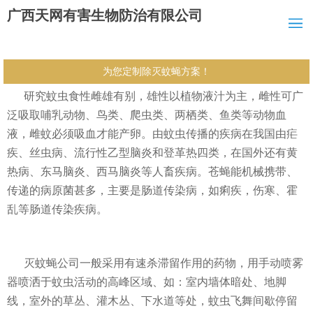
广西天网有害生物防治有限公司
为您定制除灭蚊蝇方案！
研究蚊虫食性雌雄有别，雄性以植物液汁为主，雌性可广
泛吸取哺乳动物、鸟类、爬虫类、两栖类、鱼类等动物血
液，雌蚊必须吸血才能产卵。由蚊虫传播的疾病在我国由疟
疾、丝虫病、流行性乙型脑炎和登革热四类，在国外还有黄
热病、东马脑炎、西马脑炎等人畜疾病。苍蝇能机械携带、
传递的病原菌甚多，主要是肠道传染病，如痢疾，伤寒、霍
乱等肠道传染疾病。
灭蚊蝇公司一般采用有速杀滞留作用的药物，用手动喷雾
器喷洒于蚊虫活动的高峰区域、如：室内墙体暗处、地脚
线，室外的草丛、灌木丛、下水道等处，蚊虫飞舞间歇停留