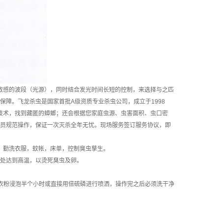
敏感的波段（光源），同时结合发光时间长短的控制，来选择与之匹
障。飞龙杀虫是国家首批A级资质专业杀虫公司，成立于1998
测技术，找到藏匿的蟑螂；还会根据您家庭虫源、虫害面积、虫口密
员规范操作，保证一次灭杀全年无忧。现场服务签订服务协议，即
生，勤洗衣服，蚊帐，床单，控制臭虫孳生。
缝隙处达到高温，以烫死臭虫及卵。
衣粉浸泡半个小时或直接用倍硫磷进行喷洒，操作完之后必须洗干净