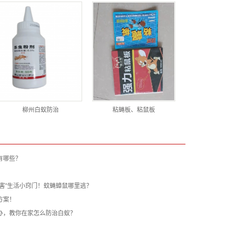
柳州白蚁防治
粘蝇板、粘鼠板
有哪些？
害”生活小窍门！蚊蝇蟑鼠哪里逃？
方案！
办，教你在家怎么防治白蚁？