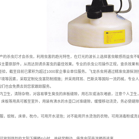
产的杀虫灯才会杀虫，利用虫害的趋光特性，在灯光的波长上选择害虫敏感而益虫不
等主要原部件，从而达到诱杀害虫的最佳效果。专业的杀虫公司操作正规，查杀效果有保
虫经验，截至目前已累积为超过1000家企事业单位服务。飞龙杀虫将通过精准虫源探
环境等因素，采取定制化虫害防制措施；并采用拜耳、巴斯夫等国际一流药械，专业人
我们也会免费去到您家跟踪服务。
内卫生，清除杂物，对容易孳生臭虫的床板缝隙，用石灰或油灰堵嵌，注意个人卫
，床板等用具可搬至室外，用装有沸水的水壶口对准缝隙，缓慢移动浇烫，务必使
衣服，蚊帐，床单，枕巾，可用开水浸泡；对不能用开水烫泡的衣物，可用消毒粉或洗
板可放到强烈的太阳下曝晒4小时，并经常翻动，使臭虫因高温晒而逃离。