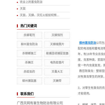
农业上的害虫防治
灭鼠
灭鼠、灭蟑、灭红火蚁如何预...
热门关键词
杀蟑笔剂
灭蟑饵剂
柳州害虫防治
公司生
柳州害虫防治
灭蟑烟熏片
配的电池板和蓄电池
杀蟑螂施工
易捕连续捕捉鼠器
年，有18年专业杀
度、虫害种类、家庭
杀蝇王
电热蚊香片
使一年内虫害复发，
教您除臭虫：整顿室
杀蚊虫药
灭蚤大王
对有臭虫孳生的床架
柳州捕鼠器
灭蝇带
3，对孳生有臭虫的
才能使用。
联系我们
广西天网有害生物防治有限公司
4，棉被，床垫，床