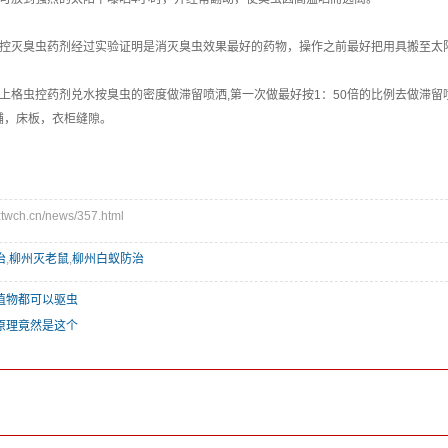
虫控灭臭虫药剂经过实验证明是消灭臭虫效果最好的药物，操作之前最好把用具搬至太
用上格虫控药剂兑水按臭虫的密度做滞留喷洒,第一次做最好按1：50倍的比例去做滞
铺，床板，衣柜缝隙。
wch.cn/news/357.html
治
,
柳州灭老鼠
,
柳州白蚁防治
植物都可以驱虫
原理竟然是这个