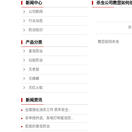
杀虫公司教您如何
新闻中心
公司新闻
行业动态
发
防治知识
教您如何杀虫
产品分类
害虫防治
白蚁防治
灭老鼠
灭蟑螂
灭红火蚁
新闻资讯
全面强化消杀工作 筑牢安全...
多举措并进，各地打响害虫防...
家居的害虫防治