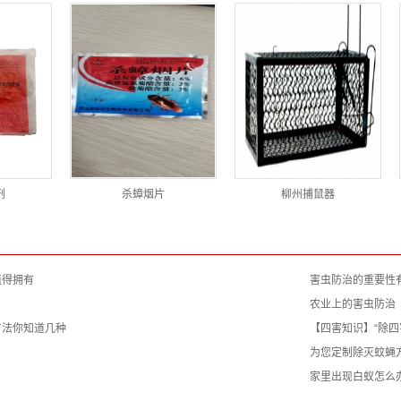
剂
杀蟑烟片
柳州捕鼠器
值得拥有
害虫防治的重要性
农业上的害虫防治
方法你知道几种
【四害知识】“除四
为您定制除灭蚊蝇
家里出现白蚁怎么