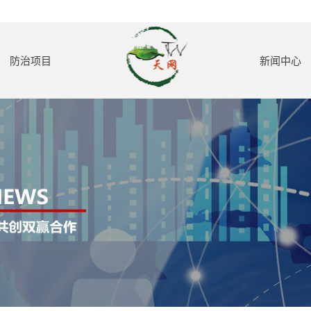
防治项目
新闻中心
老鼠防治
公司新闻
蟑螂防治
行业动态
蚊子防治
防治知识
红火蚁防治
苍蝇防治
白蚁防治
室内外消毒
甲醛处理
保洁服务