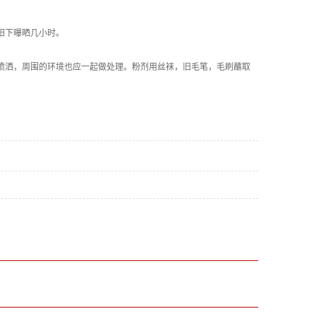
阳下曝晒几小时。
留喷洒，周围的环境也应一起做处理。粉剂用丝袜，旧毛笔，毛刷蘸取