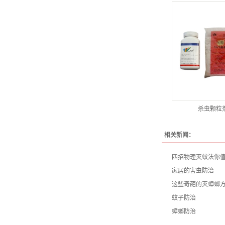
杀虫颗粒
相关新闻：
四招物理灭蚊法你
家居的害虫防治
这些奇葩的灭蟑螂
蚊子防治
蟑螂防治