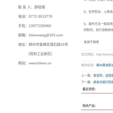
联 系 人：廖经理
5，化学防治：上格
电话：0772-3513778
6，操作方法一般采
手机：13977228468
药粉剂，自行涂刷床
邮箱：lztianwang@163.com
来源于网络
地址：柳州市鱼峰区璞石路15号
（阳和工业新区）
本文网址：http://www.lzt
网站：www.lztwxs.cn
相关标签：
柳州害虫防
上一篇：
告诉你，这些
下一篇：
原来灭蚊灯的
最近浏览：
相关产品：