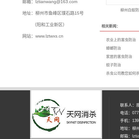
邮箱：lztianwang@163.com
柳州白蚁防
地址：柳州市鱼峰区璞石路15号
（阳和工业新区）
相关新闻：
网站：www.lztwxs.cn
农业上的害虫防治
蟑螂防治
家居的害虫防治
蚊子防治
杀虫公司教您如何
联系人：
电话：0772 
手机：1397
地址：柳
邮箱：lzti