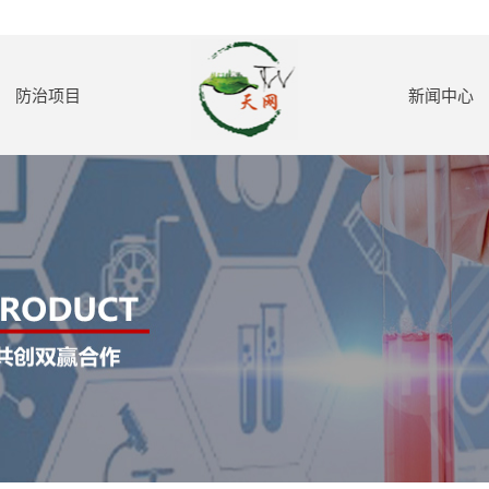
防治项目
新闻中心
老鼠防治
公司新闻
蟑螂防治
行业动态
蚊子防治
防治知识
红火蚁防治
苍蝇防治
白蚁防治
室内外消毒
甲醛处理
保洁服务