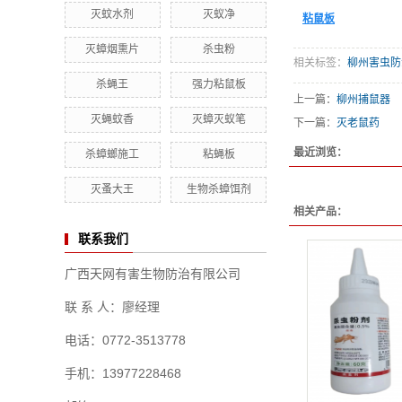
灭蚊水剂
灭蚁净
粘鼠板
灭蟑烟熏片
杀虫粉
相关标签：
柳州害虫防
杀蝇王
强力粘鼠板
上一篇：
柳州捕鼠器
灭蝇蚊香
灭蟑灭蚁笔
下一篇：
灭老鼠药
最近浏览：
杀蟑螂施工
粘蝇板
灭蚤大王
生物杀蟑饵剂
相关产品：
联系我们
广西天网有害生物防治有限公司
联 系 人：廖经理
电话：0772-3513778
手机：13977228468