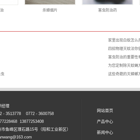
治
杀蟑烟片
害虫防治药
家里出现白蚁怎么
四招物理灭蚊法你
害虫防治的重要性
为您定制除灭蚊蝇
杀虫
这些奇葩的灭蟑螂
廖经理
网站首页
- 3513778 0772 - 3600758
7228468 13877253408
产品中心
州市鱼峰区璞石路15号（阳和工业新区）
新闻中心
anwang@163.com