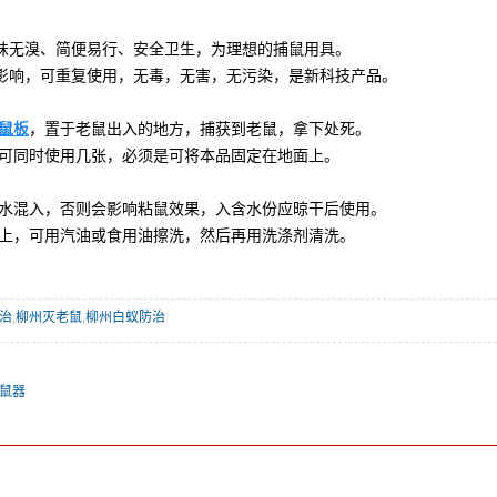
味无溴、简便易行、安全卫生，为理想的捕鼠用具。
影响，可重复使用，无毒，无害，无污染，是新科技产品。
鼠板
，置于老鼠出入的地方，捕获到老鼠，拿下处死。
方可同时使用几张，必须是可将本品固定在地面上。
和水混入，否则会影响粘鼠效果，入含水份应晾干后使用。
物上，可用汽油或食用油擦洗，然后再用洗涤剂清洗。
治
,
柳州灭老鼠
,
柳州白蚁防治
鼠器