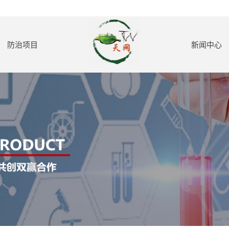
防治项目
新闻中心
老鼠防治
公司新闻
蟑螂防治
行业动态
蚊子防治
防治知识
红火蚁防治
苍蝇防治
白蚁防治
室内外消毒
甲醛处理
保洁服务