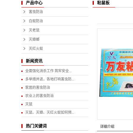
粘鼠板
产品中心
害虫防治
白蚁防治
灭老鼠
灭蟑螂
灭红火蚁
新闻资讯
全面强化消杀工作 筑牢安全...
多举措并进，各地打响害虫防...
家居的害虫防治
农业上的害虫防治
灭鼠
灭鼠、灭蟑、灭红火蚁如何预...
热门关键词
详细介绍