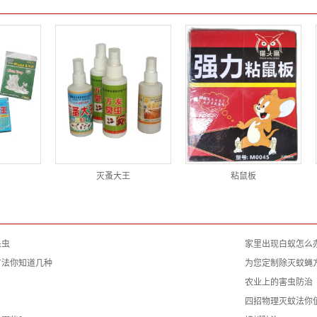
灭蚤大王
粘鼠板
杀虫
家里出现白蚁怎么
方法你知道几种
为您定制除灭蚊蝇
农业上的害虫防治
四招物理灭蚊法你