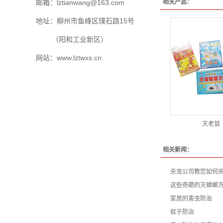
邮箱：lztianwang@163.com
相关产品：
地址：柳州市鱼峰区璞石路15号
（阳和工业新区）
网站：www.lztwxs.cn
灭老鼠
相关新闻：
杀虫公司教您如何
这些奇葩的灭蟑螂
家居的害虫防治
蚊子防治