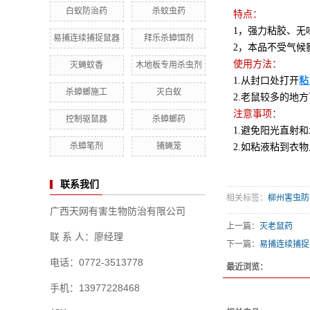
白蚁防治药
杀蚊虫药
特点：
1，强力粘胶、无
易捕连续捕捉鼠器
拜乐杀蟑饵剂
2，本品不受气候
使用方法：
灭蝇蚊香
木地板专用杀虫剂
1.从封口处打开
粘
杀蟑螂施工
灭白蚁
2.老鼠较多的地
注意事项：
控制驱鼠器
杀蟑螂药
1.避免阳光直射
杀蟑笔剂
捕蝇笼
2.如粘液粘到衣
联系我们
相关标签：
柳州害虫防
广西天网有害生物防治有限公司
上一篇：
灭老鼠药
联 系 人：廖经理
下一篇：
易捕连续捕捉
电话：0772-3513778
最近浏览：
手机：13977228468