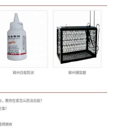
柳州白蚁防治
柳州捕鼠器
办，教你在家怎么防治白蚁？
方案！
值得拥有