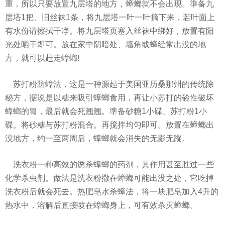
重，所以只要放置九层塔的地方，蟑螂就不会出现。準备九
层塔1把、旧丝袜1条，将九层塔一叶一叶摘下来，若叶面上
有水份请擦拭干净。将九层塔页塞入丝袜中绑好，放置有阳
光处晒干即可。放在家中阴暗处、墙角或蟑经常出没的地
方，就可以赶走蟑螂!
苏打粉防蟑法，这是一种源起于美国亚历桑那州的传统除
秘方，据说是以糖来吸引蟑螂食用，再让小苏打的硷性破坏
蟑螂的胃，最后就会死翘翘。準备砂糖1小碟、苏打粉1小
碟。将砂糖与苏打粉混合。再搅拌均匀即可。放置在蟑螂出
没地方，约一至两周后，蟑螂就会消失的无影无蹤。
洗衣粉一种高效的诱杀蟑螂的药剂，其作用甚至胜过一些
化学杀虫剂。做法是洗衣粉撒在蟑螂可能出没之处，它吃掉
洗衣粉后就会死去。热肥皂水杀蟑法，将一块肥皂加入4升的
热水中，溶解后直接喷在蟑螂身上，可有效杀灭蟑螂。