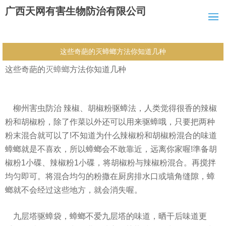
广西天网有害生物防治有限公司
这些奇葩的灭蟑螂方法你知道几种
这些奇葩的
灭蟑螂
方法你知道几种
柳州害虫防治 辣椒、胡椒粉驱蟑法，人类觉得很香的辣椒
粉和胡椒粉，除了作菜以外还可以用来驱蟑哦，只要把两种
粉末混合就可以了!不知道为什么辣椒粉和胡椒粉混合的味道
蟑螂就是不喜欢，所以蟑螂会不敢靠近，远离你家喔!準备胡
椒粉1小碟、辣椒粉1小碟，将胡椒粉与辣椒粉混合。再搅拌
均匀即可。将混合均匀的粉撒在厨房排水口或墙角缝隙，蟑
螂就不会经过这些地方，就会消失喔。
九层塔驱蟑袋，蟑螂不爱九层塔的味道，晒干后味道更