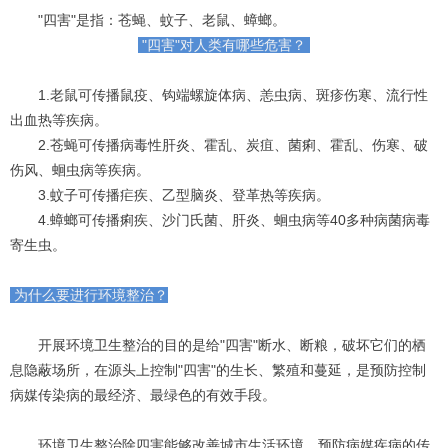
"四害"是指：苍蝇、蚊子、老鼠、蟑螂。
"四害"对人类有哪些危害？
1.老鼠可传播鼠疫、钩端螺旋体病、恙虫病、斑疹伤寒、流行性
出血热等疾病。
2.苍蝇可传播病毒性肝炎、霍乱、炭疽、菌痢、霍乱、伤寒、破
伤风、蛔虫病等疾病。
3.蚊子可传播疟疾、乙型脑炎、登革热等疾病。
4.蟑螂可传播痢疾、沙门氏菌、肝炎、蛔虫病等40多种病菌病毒
寄生虫。
为什么要进行环境整治？
开展环境卫生整治的目的是给"四害"断水、断粮，破坏它们的栖
息隐蔽场所，在源头上控制"四害"的生长、繁殖和蔓延，是预防控制
病媒传染病的最经济、最绿色的有效手段。
环境卫生整治除四害能够改善城市生活环境，预防病媒疾病的传